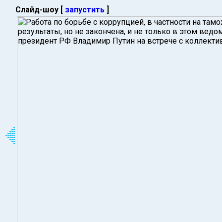
Слайд-шоу [
запустить
]