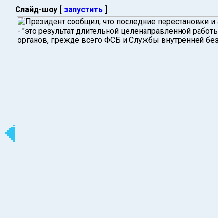
Слайд-шоу [
запустить
]