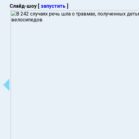
Слайд-шоу [
запустить
]