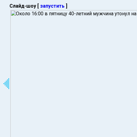
Слайд-шоу [
запустить
]