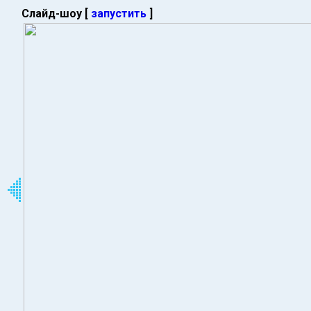
Слайд-шоу [
запустить
]