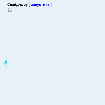
Слайд-шоу [
запустить
]