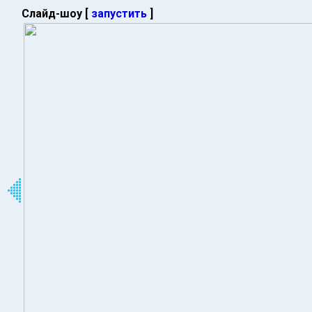
Слайд-шоу [
запустить
]