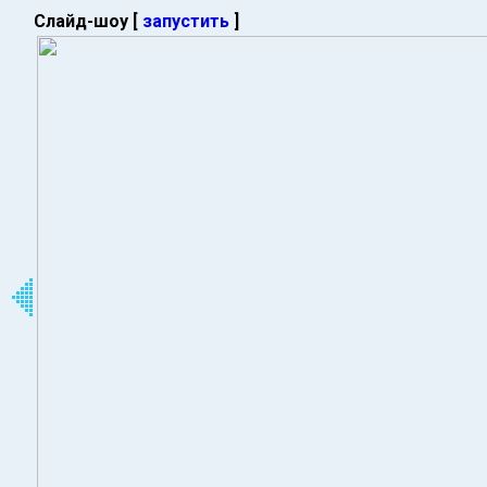
Слайд-шоу [
запустить
]