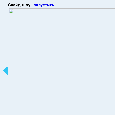
Слайд-шоу [
запустить
]