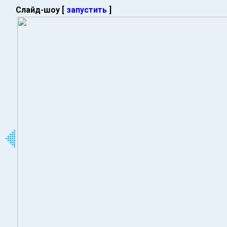
Слайд-шоу [
запустить
]