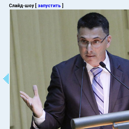
Слайд-шоу [
запустить
]