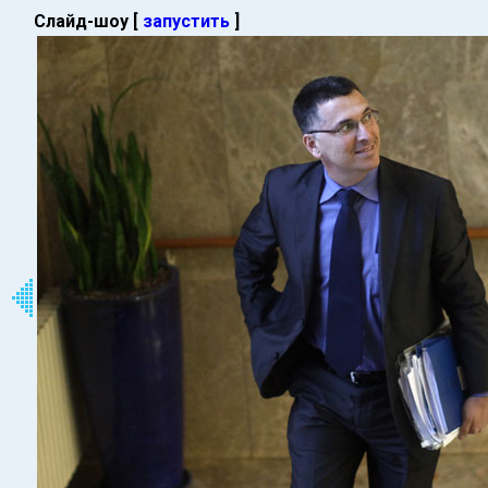
Слайд-шоу [
запустить
]