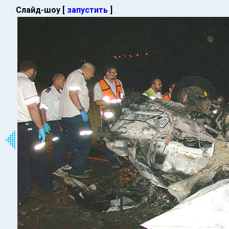
Слайд-шоу [
запустить
]