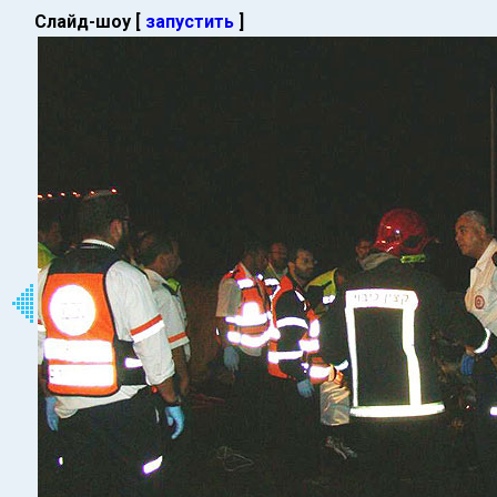
Слайд-шоу [
запустить
]