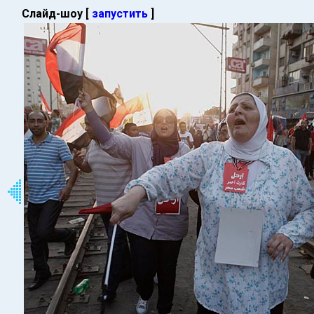
Слайд-шоу [
запустить
]