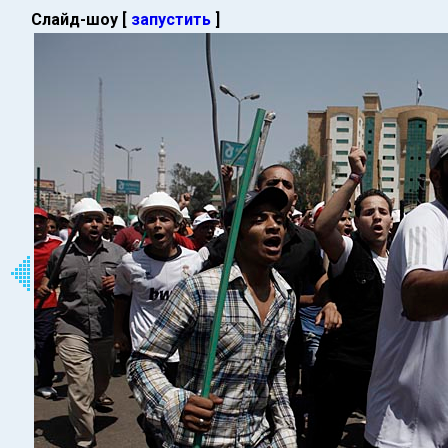
Слайд-шоу [
запустить
]