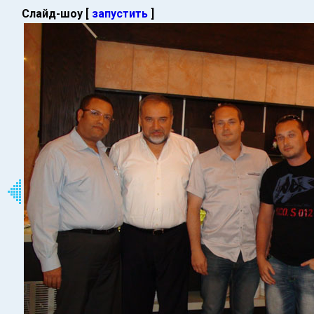
Слайд-шоу [
запустить
]