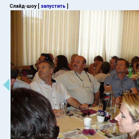
Слайд-шоу [
запустить
]