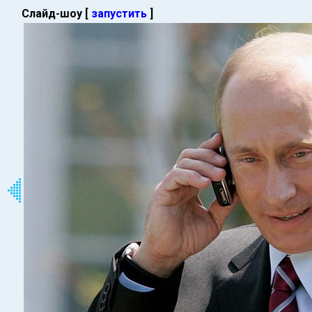
Слайд-шоу [
запустить
]