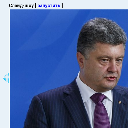
Слайд-шоу [
запустить
]