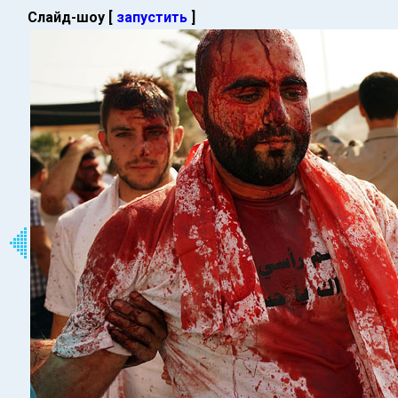
Слайд-шоу [
запустить
]