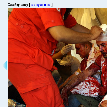
Слайд-шоу [
запустить
]