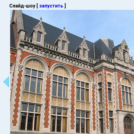
Слайд-шоу [
запустить
]