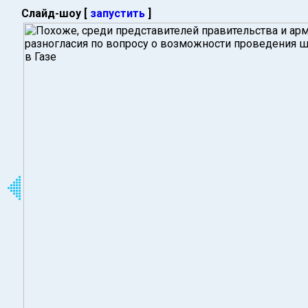
Слайд-шоу [
запустить
]