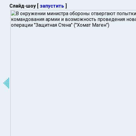
Слайд-шоу [
запустить
]