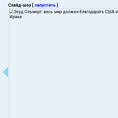
Слайд-шоу [
запустить
]