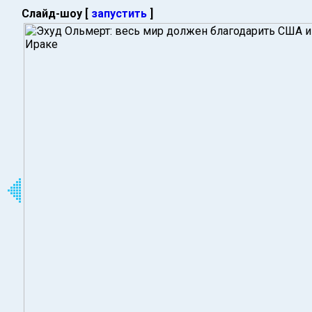
Слайд-шоу [
запустить
]