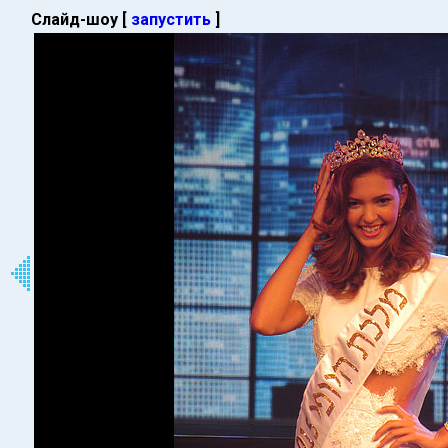
Слайд-шоу [
запустить
]