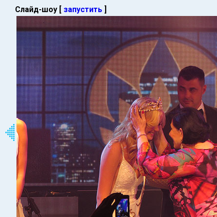
Слайд-шоу [
запустить
]