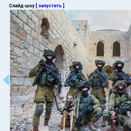
Слайд-шоу [
запустить
]