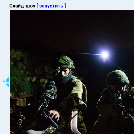
Слайд-шоу [
запустить
]