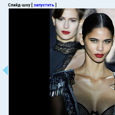
Слайд-шоу [
запустить
]