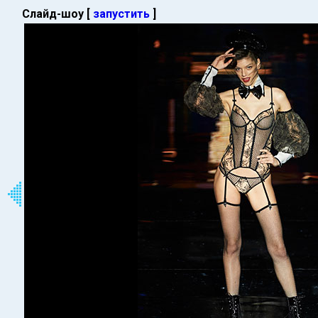
Слайд-шоу [
запустить
]