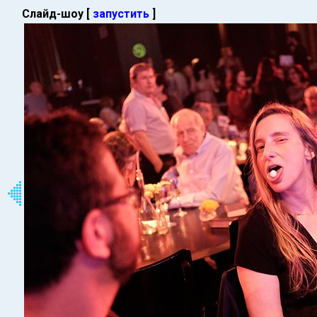
Слайд-шоу [
запустить
]