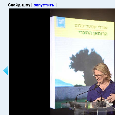
Слайд-шоу [
запустить
]