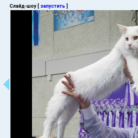
Слайд-шоу [
запустить
]