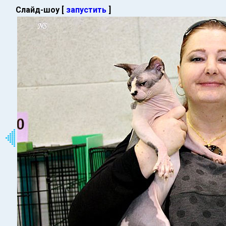
Слайд-шоу [
запустить
]