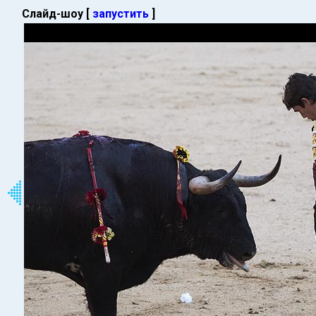
Слайд-шоу [
запустить
]