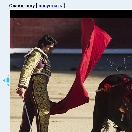
Слайд-шоу [
запустить
]