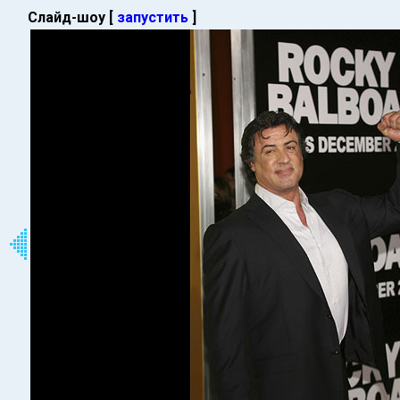
Слайд-шоу [
запустить
]