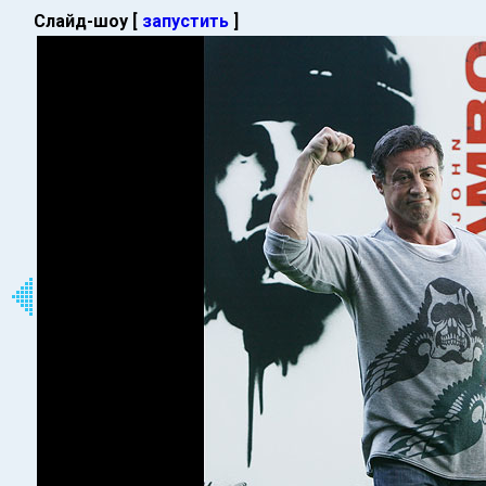
Слайд-шоу [
запустить
]