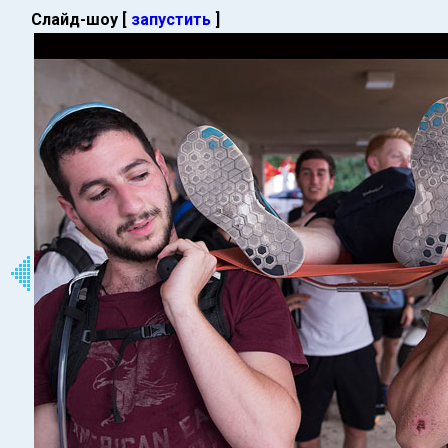
Слайд-шоу [
запустить
]