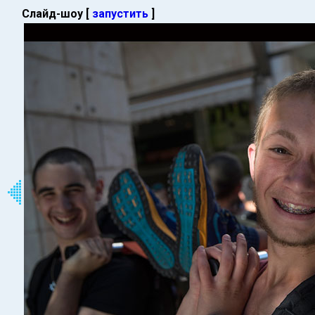
Слайд-шоу [
запустить
]