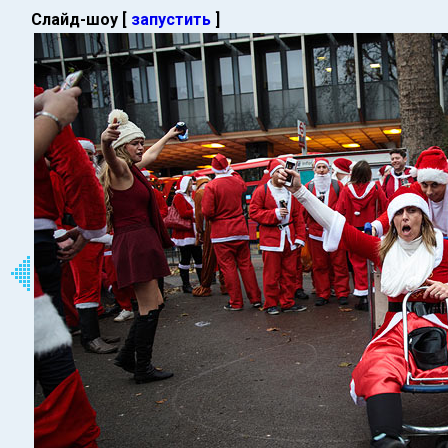
Слайд-шоу [
запустить
]