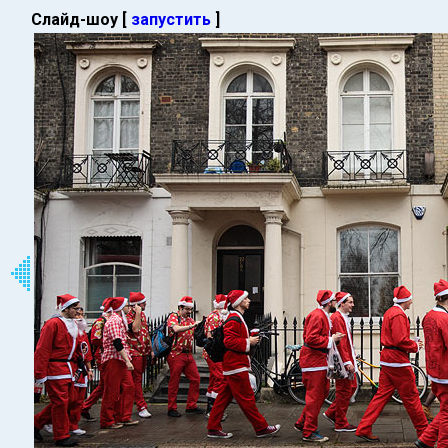
Слайд-шоу [
запустить
]