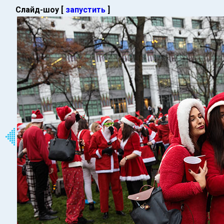
Слайд-шоу [
запустить
]