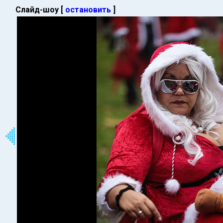
Слайд-шоу [
остановить
]