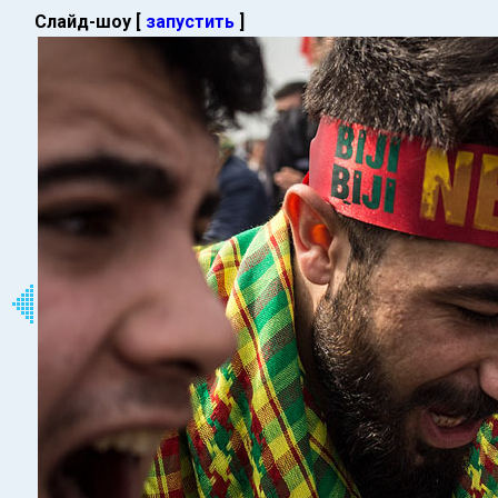
Слайд-шоу [
запустить
]