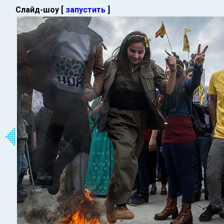
Слайд-шоу [
запустить
]