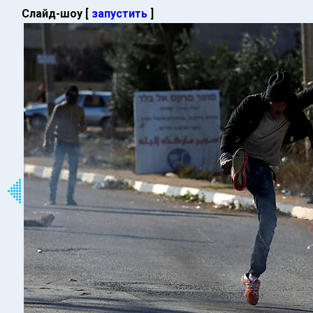
Слайд-шоу [
запустить
]